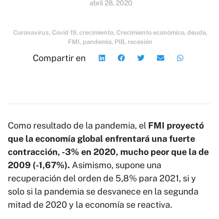
abril 28, 2020
Coronavirus
,
Covid 19
,
crecimiento
,
Crecimiento económico
,
deuda
,
FMI
,
pandemia
,
PIB
,
recesión
Compartir en
Como resultado de la pandemia, el
FMI proyectó
que la economía global enfrentará una fuerte
contracción, -3% en 2020, mucho peor que la de
2009 (-1,67%).
Asimismo, supone una
recuperación del orden de 5,8% para 2021, si y
solo si la pandemia se desvanece en la segunda
mitad de 2020 y la economía se reactiva.