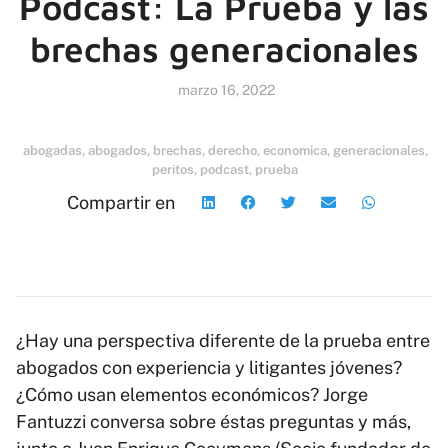
Podcast: La Prueba y las
brechas generacionales
marzo 16, 2022
abogadas
,
abogados
,
brechas
,
derecho
,
economica
,
generacionales
,
peritos
,
podcast
,
prueba
Compartir en
¿Hay una perspectiva diferente de la prueba entre
abogados con experiencia y litigantes jóvenes?
¿Cómo usan elementos económicos? Jorge
Fantuzzi conversa sobre éstas preguntas y más,