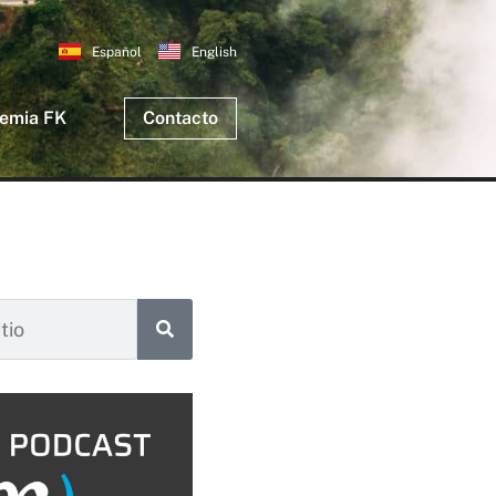
Español
English
emia FK
Contacto