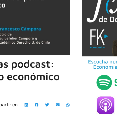
s podcast:
Escucha nue
Economía
to económico
artir en