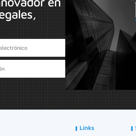
nnovador en
egales,
Links