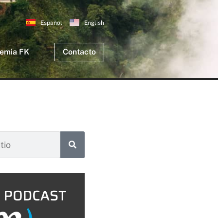
Español
English
emia FK
Contacto