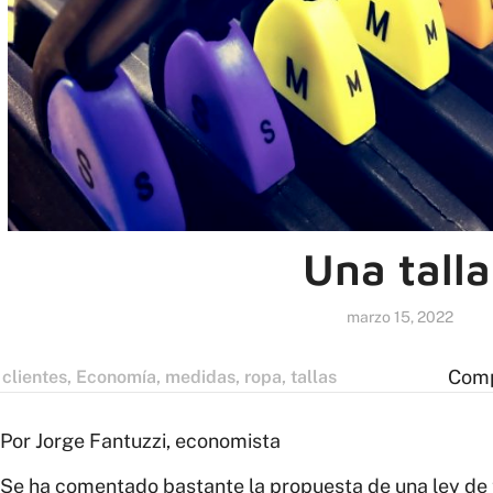
Una talla
marzo 15, 2022
Comp
clientes
,
Economía
,
medidas
,
ropa
,
tallas
Por Jorge Fantuzzi, economista
Se ha comentado bastante la propuesta de una ley de 