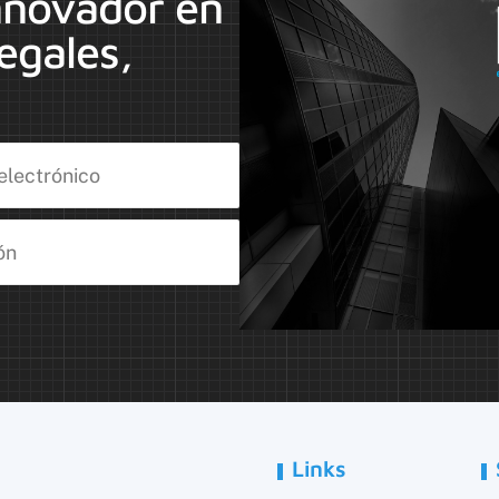
nnovador en
egales,
Links