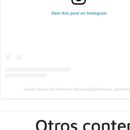
View this post on Instagram
A post shared by Valentina Konow (@valekonow_economi
Otros conte