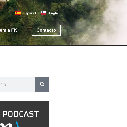
Español
English
emia FK
Contacto