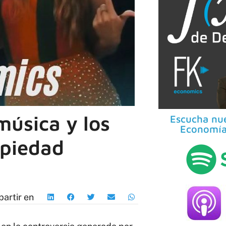
música y los
Escucha nue
Economía
opiedad
artir en