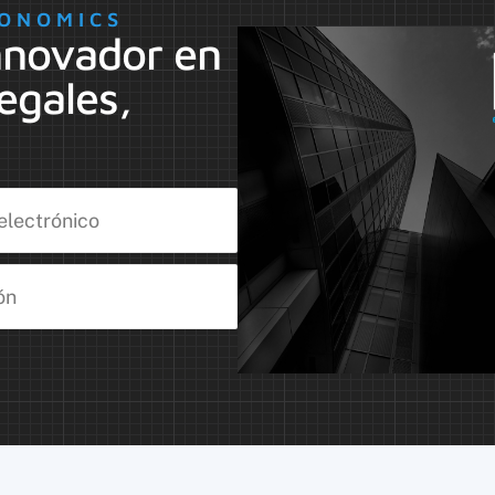
ONOMICS
nnovador en
egales,