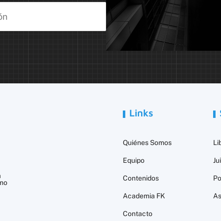
Links
Quiénes Somos
Li
Equipo
Ju
a
Contenidos
Po
smo
Academia FK
As
Contacto