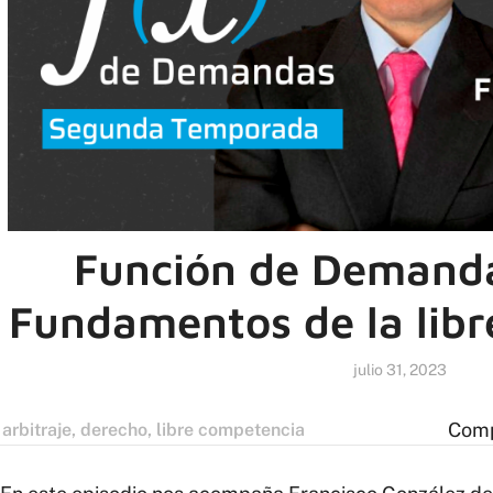
Función de Demanda
Fundamentos de la lib
julio 31, 2023
Comp
arbitraje
,
derecho
,
libre competencia