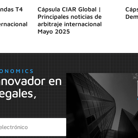
ndas T4
Cápsula CIAR Global |
Cáps
Principales noticias de
Dem
rnacional
arbitraje internacional
Mayo 2025
ONOMICS
nnovador en
egales,