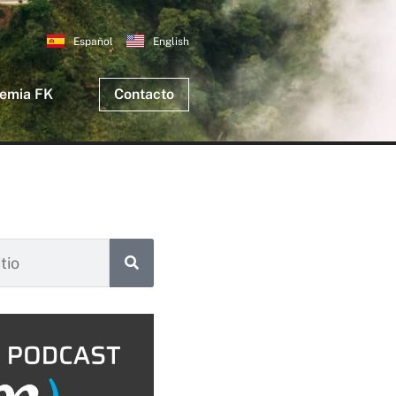
Español
English
emia FK
Contacto