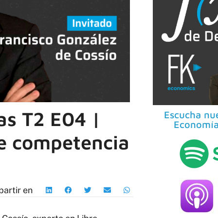
s T2 E04 |
Escucha nue
Economía
re competencia
artir en