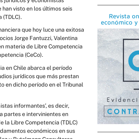
os jurídicos y economistas
han visto en los últimos seis
Revista on
a (TDLC).
económico y 
anciera que hoy luce una exitosa
ocios Jorge Fantuzzi, Valentina
s en materia de Libre Competencia
mpetencia (CeCo).
a en Chile abarca el período
udios jurídicos que más prestan
o en dicho período en el Tribunal
stas informantes’, es decir,
 partes e intervinientes en
de la Libre Competencia (TDLC)
fundamentos económicos en sus