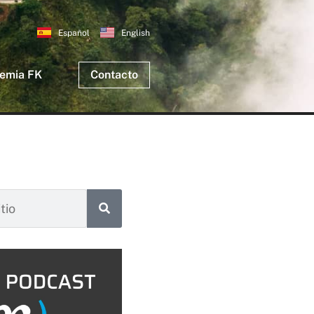
Español
English
emia FK
Contacto