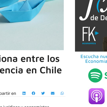
ona entre los
Escucha nue
Economía
encia en Chile
artir en