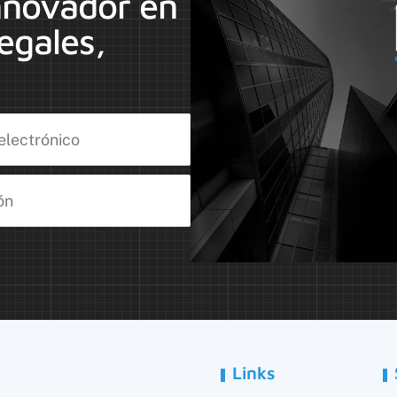
nnovador en
egales,
Links