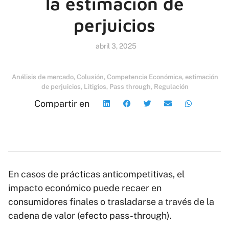
la estimación de
perjuicios
abril 3, 2025
Análisis de mercado
,
Colusión
,
Competencia Económica
,
estimación
de perjuicios
,
Litigios
,
Pass through
,
Regulación
Compartir en
En casos de prácticas anticompetitivas, el
impacto económico puede recaer en
consumidores finales o trasladarse a través de la
cadena de valor (efecto pass-through).