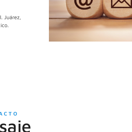
l. Juárez,
ico.
ACTO
saje