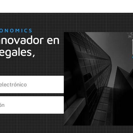
ONOMICS
nnovador en
egales,