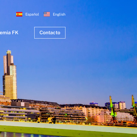
Español
English
emia FK
Contacto