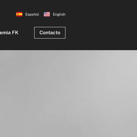
Español
English
emia FK
Contacto