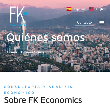
Español
English
Contacto
Quiénes somos
Home
Quiénes Somos
CONSULTORÍA Y ANÁLISIS
ECONÓMICO
Sobre FK Economics