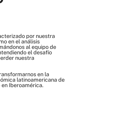
cterizado por nuestra
mo en el análisis
mándonos al equipo de
ntendiendo el desafío
perder nuestra
ransformarnos en la
nómica latinoamericana de
o en Iberoamérica.