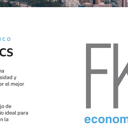
ICO
cs
na
osidad y
er el mejor
jo de
o ideal para
n la