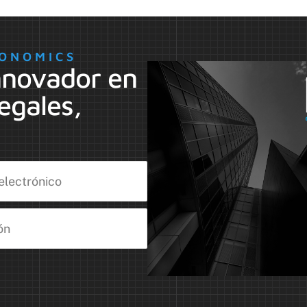
ONOMICS
nnovador en
egales,