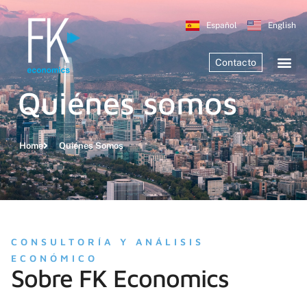
Español
English
Contacto
Quiénes somos
Home
Quiénes Somos
CONSULTORÍA Y ANÁLISIS
ECONÓMICO
Sobre FK Economics