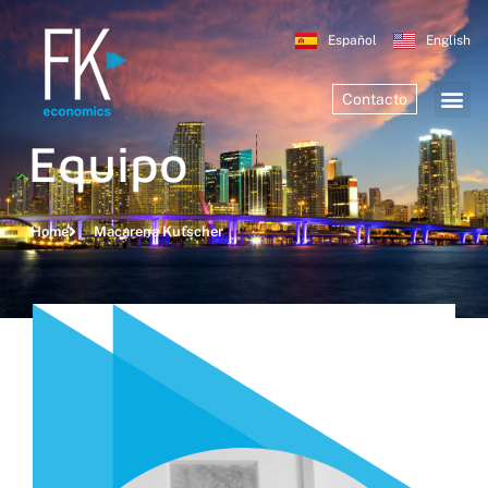
Español
English
Contacto
Equipo
Home
Macarena Kutscher