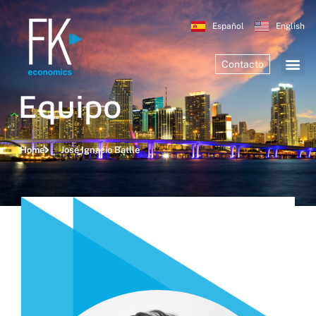
Español
English
Contacto
Equipo
Home
José Ignacio Batlle